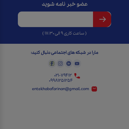
عضو خبر نامه شوید
( ساعت کاری 9 الی 17:30 )
مارا در شبکه های اجتماعی دنبال کنید:
021-79412
09981251254
entekhabafarinan@gmail.com