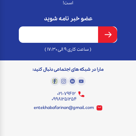
است!
عضو خبر نامه شوید
( ساعت کاری 9 الی 17:30 )
مارا در شبکه های اجتماعی دنبال کنید:
021-79412
09981251254
entekhabafarinan@gmail.com